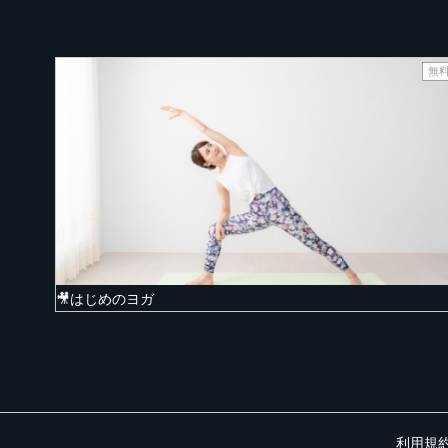
無
🎥はじめのヨガ
利用規