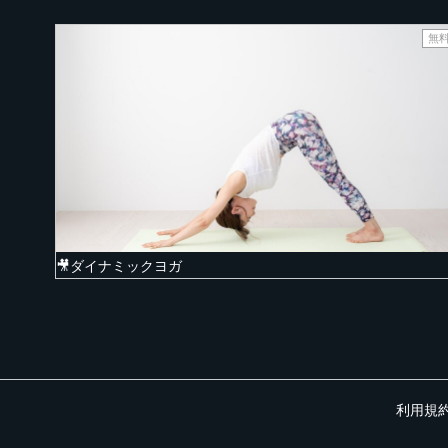
無
🎥ダイナミックヨガ
利用規